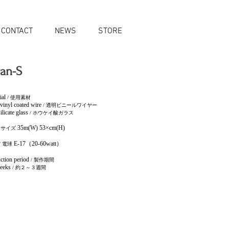
CONTACT
NEWS
STORE
an-S
ial
/
使用素材
 vinyl coated wire
/
透明ビニールワイヤー
ilicate glass
/
ホウケイ酸ガラス
35m(W) 53×cm(H)
/ サイズ
E-17（20-60watt）
/
電球
ction period
/
製作期間
eeks
/
約２～３週間