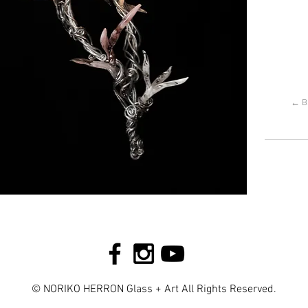
← B
© NORIKO HERRON Glass + Art All Rights Reserved.