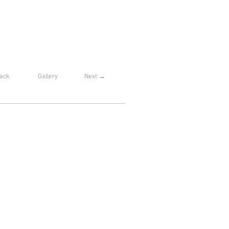
ack
Gallery
Next →