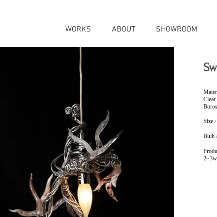
WORKS
ABOUT
SHOWROOM
Sw
Mater
Clear
Boros
Size
Bulb
Produ
2~3w