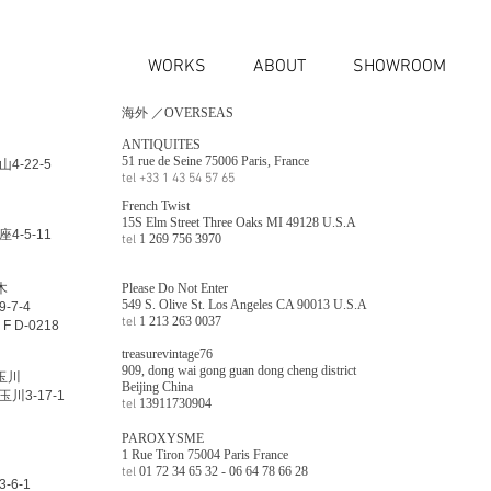
WORKS
ABOUT
SHOWROOM
海外 ／OVERSEAS
ANTIQUITES
51 rue de Seine 75006 Paris, France
4-22-5
tel +33 1 43 54 57 65
French Twist
15S Elm Street Three Oaks MI 49128 U.S.A
4-5-11
1 269 756 3970
tel
木
Please Do Not Enter
549 S. Olive St. Los Angeles CA 90013 U.S.A
-7-4
1 213 263 0037
tel
D-0218
treasurevintage76
909, dong wai gong guan dong cheng district
子玉川
Beijing China
川3-17-1
13911730904
tel
PAROXYSME
1 Rue Tiron 75004 Paris France
01 72 34 65 32 - 06 64 78 66 28
tel
-6-1