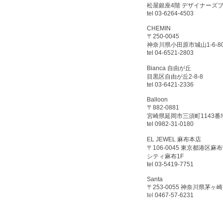
松屋銀座4階 デザイナーズ
tel 03-6264-4503
CHEMIN
〒250-0045
神奈川県小田原市城山1-6-80
tel 04-6521-2803
Bianca 自由が丘
目黒区自由が丘2-8-8
tel 03-6421-2336
Balloon
〒882-0881
宮崎県延岡市三須町1143番
tel 0982-31-0180
EL JEWEL 麻布本店
〒106-0045 東京都港区麻布
シティ麻布1F
tel 03-5419-7751
Santa
〒253-0055 神奈川県茅ヶ崎
tel
0467-57-6231