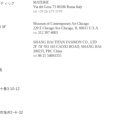
MATERIE
ブティック
Via del Gesu 73 00186 Roma​ Italy
tel
+39 06 679 3199
Museum of Contemporary Art Chicago
 3F
220 E Chicago Ave Chicago, IL 60611 U.S.A
312 397 4003
tel
SHANG HAI TITAN FASHION CO., LTD
2F /5F NO 165 CAOXI ROAD, SHANG HAI
200235, PRC China
86 21 54893355
tel
地
十番3-10-12
市海岸2−4−32