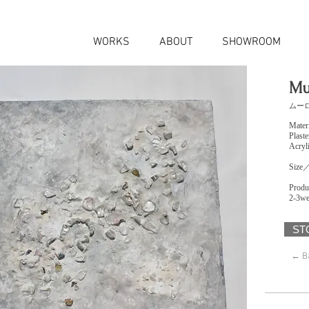
WORKS
ABOUT
SHOWROOM
Mu
ムーロ
Mater
Plast
Acryli
Size
Produ
2-3we
S
← B