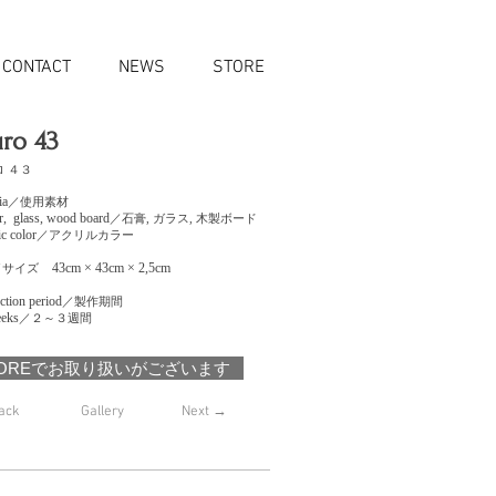
CONTACT
NEWS
STORE
ro 43
 ４３
ia
／使用素材
er, glass, wood board
／石膏, ガラス, 木製ボード
c color
／アクリルカラー
43cm × 43cm × 2,5cm
／サイズ
ction period
／製作期間
eks
／２～３週間
TOREでお取り扱いがございます
ack
Gallery
Next →