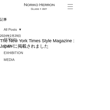
記事
All Posts
2024年2月29日
All Posts
The New York Times Style Magazine :
Japan に掲載されました
EVENT
EXHIBITION
MEDIA