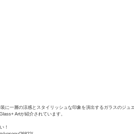
の和装に一層の涼感とスタイリッシュな印象を演出するガラスのジュ
 Glass+ Artが紹介されています。
い！
om/yosoou/26822/